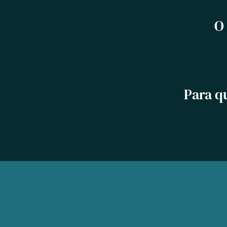
O
Para q