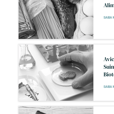
Ali
SAIBA 
Avic
Suin
Biot
SAIBA 