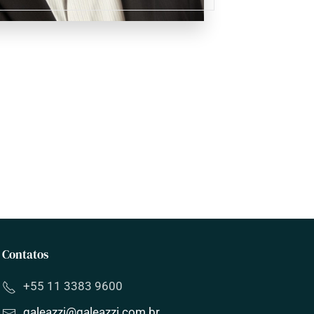
Contatos
+55 11 3383 9600
galeazzi
@
galeazzi
.com.br